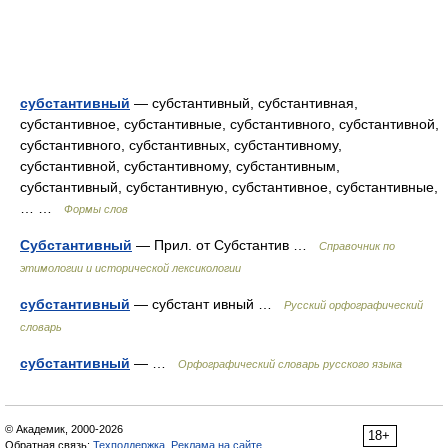
субстантивный
— субстантивный, субстантивная,
субстантивное, субстантивные, субстантивного, субстантивной,
субстантивного, субстантивных, субстантивному,
субстантивной, субстантивному, субстантивным,
субстантивный, субстантивную, субстантивное, субстантивные,
… …
Формы слов
Субстантивный
— Прил. от Субстантив …
Справочник по
этимологии и исторической лексикологии
субстантивный
— субстант ивный …
Русский орфографический
словарь
субстантивный
— …
Орфографический словарь русского языка
© Академик, 2000-2026
18+
Обратная связь:
Техподдержка
,
Реклама на сайте