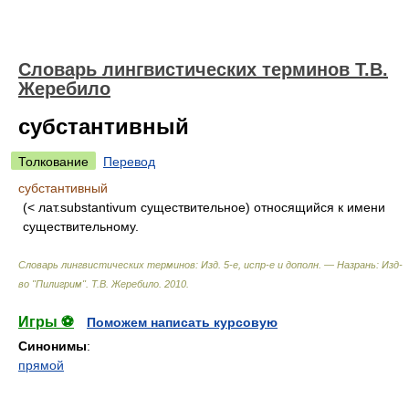
Словарь лингвистических терминов Т.В.
Жеребило
субстантивный
Толкование
Перевод
субстантивный
(< лат.substantivum существительное) относящийся к имени
существительному.
Словарь лингвистических терминов: Изд. 5-е, испр-е и дополн. — Назрань: Изд-
во "Пилигрим"
.
Т.В. Жеребило
.
2010
.
Игры ⚽
Поможем написать курсовую
Синонимы
:
прямой